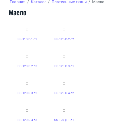
/
/
/
Главная
Каталог
Плательные ткани
Масло
Масло
SS-110-D-1-c2
SS-120-D-2-c2
SS-120-D-2-c3
SS-120-D-3-c1
SS-120-D-3-c2
SS-120-D-4-c2
SS-120-D-4-c3
SS-120-Д-1-c1