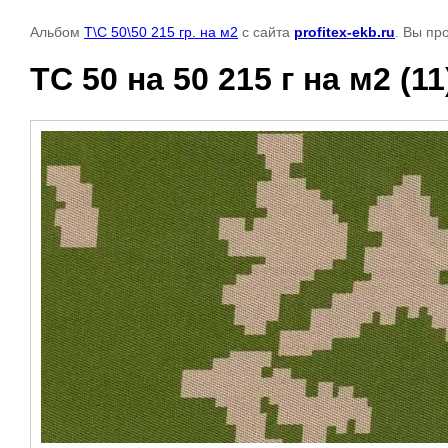
Альбом
Т\С 50\50 215 гр. на м2
с сайта
profitex-ekb.ru
. Вы пр
ТС 50 на 50 215 г на м2 (11