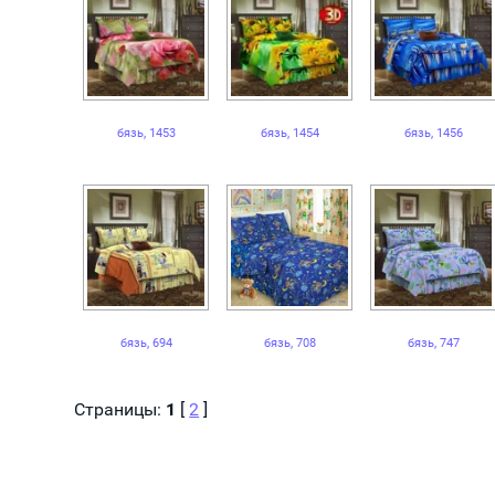
бязь, 1453
бязь, 1454
бязь, 1456
бязь, 694
бязь, 708
бязь, 747
Страницы:
1
[
2
]